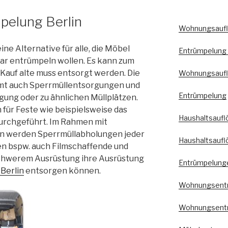
pelung Berlin
Wohnungsaufl
ine Alternative für alle, die Möbel
Entrümpelung 
ar entrümpeln wollen. Es kann zum
 Kauf alte muss entsorgt werden. Die
Wohnungsauf
mt auch Sperrmüllentsorgungen und
Entrümpelung
igung oder zu ähnlichen Müllplätzen.
für Feste wie beispielsweise das
Haushaltsaufl
urchgeführt. Im Rahmen mit
en werden Sperrmüllabholungen jeder
Haushaltsaufl
n bspw. auch Filmschaffende und
chwerem Ausrüstung ihre Ausrüstung
Entrümpelung
Berlin
entsorgen können.
Wohnungsent
Wohnungsentr