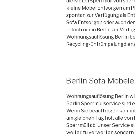
die Möbel Sperrmüll von sper
kleine Möbel Entsorgen am Pl
spontan zur Verfügung als Ent
Sofa Entsorgen oder auch der
jedoch nur in Berlin zur Verfüg
Wohnungsauflösung Berlin ben
Recycling-Entrümpelungdiens
VERÖFFENTLICHT
Berlin Sofa Möbel
AM
Wohnungsauflösung Berlin wir
Berlin Sperrmüllservice sind 
Wenn Sie beauftragen kommt 
am gleichen Tag holt alle vo
Sperrmüll ab. Unser Service si
weiter zu verwerten sondern 