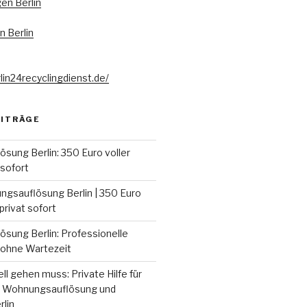
en Berlin
 Berlin
lin24recyclingdienst.de/
EITRÄGE
sung Berlin: 350 Euro voller
 sofort
sauflösung Berlin | 350 Euro
 privat sofort
sung Berlin: Professionelle
ohne Wartezeit
l gehen muss: Private Hilfe für
, Wohnungsauflösung und
rlin