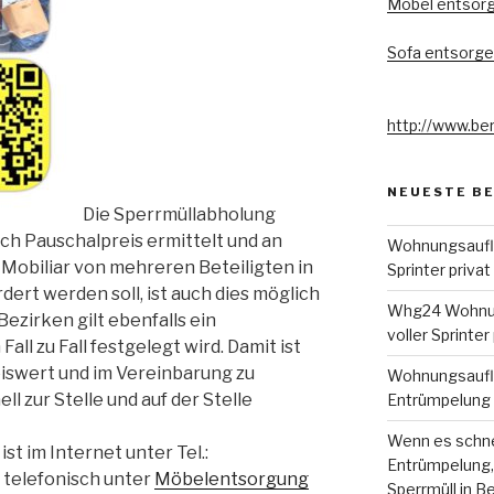
Möbel entsorg
Sofa entsorgen
http://www.ber
NEUESTE B
Die Sperrmüllabholung
ch Pauschalpreis ermittelt und an
Wohnungsauflö
 Mobiliar von mehreren Beteiligten in
Sprinter privat
rt werden soll, ist auch dies möglich
Whg24 Wohnung
ezirken gilt ebenfalls ein
voller Sprinter
Fall zu Fall festgelegt wird. Damit ist
eiswert und im Vereinbarung zu
Wohnungsauflö
l zur Stelle und auf der Stelle
Entrümpelung 
Wenn es schnel
st im Internet unter Tel.:
Entrümpelung
 telefonisch unter
Möbelentsorgung
Sperrmüll in Be