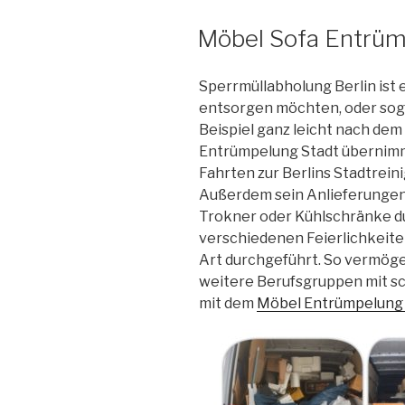
VERÖFFENTLICHT
Möbel Sofa Entrüm
AM
Sperrmüllabholung Berlin ist e
entsorgen möchten, oder sog
Beispiel ganz leicht nach dem
Entrümpelung Stadt übernim
Fahrten zur Berlins Stadtrein
Außerdem sein Anlieferungen 
Trokner oder Kühlschränke d
verschiedenen Feierlichkeit
Art durchgeführt. So vermöge
weitere Berufsgruppen mit s
mit dem
Möbel Entrümpelung 