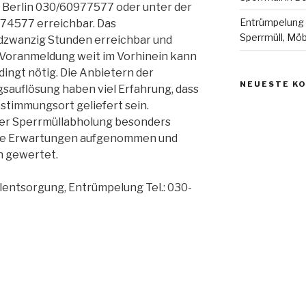
Berlin 030/60977577 oder unter der
Entrümpelung B
74577 erreichbar. Das
Sperrmüll, Mö
dzwanzig Stunden erreichbar und
 Voranmeldung weit im Vorhinein kann
dingt nötig. Die Anbietern der
NEUESTE K
uflösung haben viel Erfahrung, dass
stimmungsort geliefert sein.
der Sperrmüllabholung besonders
lle Erwartungen aufgenommen und
h gewertet.
lentsorgung, Entrümpelung Tel.: 030-