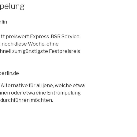
mpelung
lin
t preiswert Express-BSR Service
ig noch diese Woche, ohne
nell zum günstigste Festpreisreis
erlin.de
 Alternative für all jene, welche etwa
anen oder etwa eine Entrümpelung
es durchführen möchten.