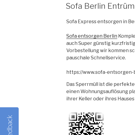
VERÖFFENTLICHT
Sofa Berlin Entrü
AM
Sofa Express entsorgen in Ber
Sofa entsorgen Berlin
Komplet
auch Super günstig kurzfrist
Vorbestellung wir kommen sch
pauschale Schnellservice.
https://www.sofa-entsorgen-b
Das Sperrmüll ist die perfekte
einen Wohnungsauflösung pl
ihrer Keller oder ihres Haus
Feedback