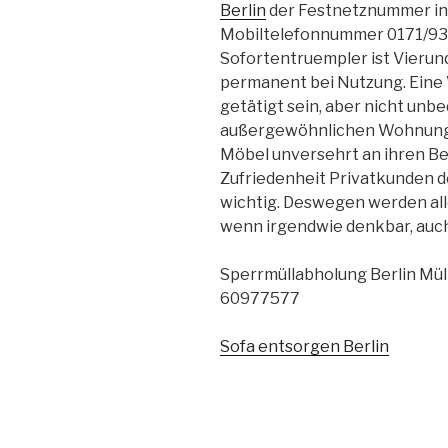
Berlin
der Festnetznummer in 
Mobiltelefonnummer 0171/93
Sofortentruempler ist Vierun
permanent bei Nutzung. Eine
getätigt sein, aber nicht unbe
außergewöhnlichen Wohnungsa
Möbel unversehrt an ihren Be
Zufriedenheit Privatkunden 
wichtig. Deswegen werden a
wenn irgendwie denkbar, auc
Sperrmüllabholung Berlin Mül
60977577
Sofa entsorgen Berlin