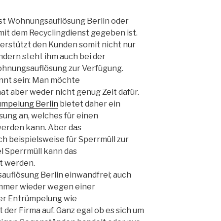
ist Wohnungsauflösung Berlin oder
mit dem Recyclingdienst gegeben ist.
terstützt den Kunden somit nicht nur
ndern steht ihm auch bei der
hnungsauflösung zur Verfügung.
nnt sein: Man möchte
t aber weder nicht genug Zeit dafür.
mpelung Berlin
bietet daher ein
ng an, welches für einen
rden kann. Aber das
 beispielsweise für Sperrmüll zur
l Sperrmüll kann das
t werden.
auflösung Berlin einwandfrei; auch
mmer wieder wegen einer
er Entrümpelung wie
der Firma auf. Ganz egal ob es sich um