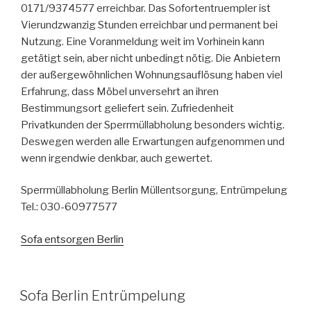
0171/9374577 erreichbar. Das Sofortentruempler ist
Vierundzwanzig Stunden erreichbar und permanent bei
Nutzung. Eine Voranmeldung weit im Vorhinein kann
getätigt sein, aber nicht unbedingt nötig. Die Anbietern
der außergewöhnlichen Wohnungsauflösung haben viel
Erfahrung, dass Möbel unversehrt an ihren
Bestimmungsort geliefert sein. Zufriedenheit
Privatkunden der Sperrmüllabholung besonders wichtig.
Deswegen werden alle Erwartungen aufgenommen und
wenn irgendwie denkbar, auch gewertet.
Sperrmüllabholung Berlin Müllentsorgung, Entrümpelung
Tel.: 030-60977577
Sofa entsorgen Berlin
VERÖFFENTLICHT
Sofa Berlin Entrümpelung
AM