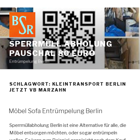
Zum
Inhalt
springen
SPERRMÜLL ABHOLUNG
PAUSCHAL 80 EURO
Entrümpelung Berlin
SCHLAGWORT:
KLEINTRANSPORT BERLIN
JETZT VB MARZAHN
VERÖFFENTLICHT
Möbel Sofa Entrümpelung Berlin
AM
Sperrmüllabholung Berlin ist eine Alternative für alle, die
Möbel entsorgen möchten, oder sogar entrümpeln