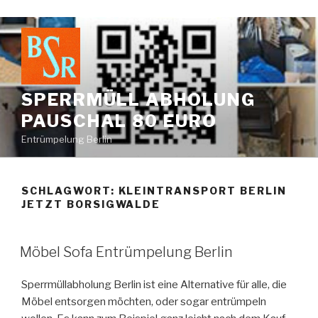
Zum
Inhalt
springen
SPERRMÜLL ABHOLUNG
PAUSCHAL 80 EURO
Entrümpelung Berlin
SCHLAGWORT:
KLEINTRANSPORT BERLIN
JETZT BORSIGWALDE
VERÖFFENTLICHT
Möbel Sofa Entrümpelung Berlin
AM
Sperrmüllabholung Berlin ist eine Alternative für alle, die
Möbel entsorgen möchten, oder sogar entrümpeln