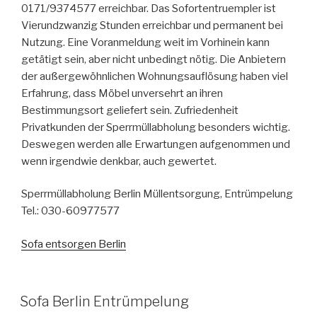
0171/9374577 erreichbar. Das Sofortentruempler ist
Vierundzwanzig Stunden erreichbar und permanent bei
Nutzung. Eine Voranmeldung weit im Vorhinein kann
getätigt sein, aber nicht unbedingt nötig. Die Anbietern
der außergewöhnlichen Wohnungsauflösung haben viel
Erfahrung, dass Möbel unversehrt an ihren
Bestimmungsort geliefert sein. Zufriedenheit
Privatkunden der Sperrmüllabholung besonders wichtig.
Deswegen werden alle Erwartungen aufgenommen und
wenn irgendwie denkbar, auch gewertet.
Sperrmüllabholung Berlin Müllentsorgung, Entrümpelung
Tel.: 030-60977577
Sofa entsorgen Berlin
VERÖFFENTLICHT
Sofa Berlin Entrümpelung
AM