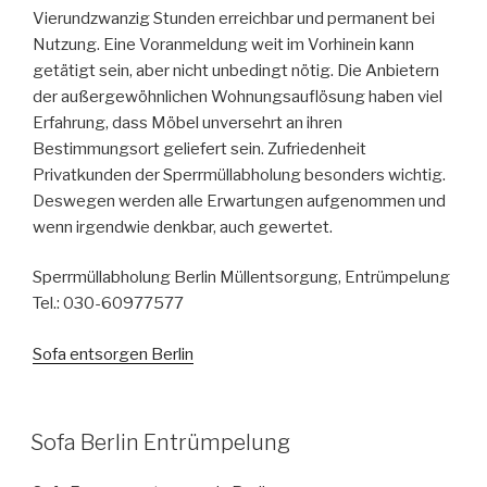
Vierundzwanzig Stunden erreichbar und permanent bei
Nutzung. Eine Voranmeldung weit im Vorhinein kann
getätigt sein, aber nicht unbedingt nötig. Die Anbietern
der außergewöhnlichen Wohnungsauflösung haben viel
Erfahrung, dass Möbel unversehrt an ihren
Bestimmungsort geliefert sein. Zufriedenheit
Privatkunden der Sperrmüllabholung besonders wichtig.
Deswegen werden alle Erwartungen aufgenommen und
wenn irgendwie denkbar, auch gewertet.
Sperrmüllabholung Berlin Müllentsorgung, Entrümpelung
Tel.: 030-60977577
Sofa entsorgen Berlin
VERÖFFENTLICHT
Sofa Berlin Entrümpelung
AM