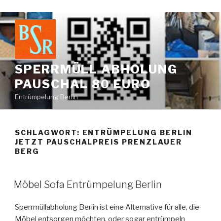
Zum
Inhalt
springen
SPERRMÜLL ABHOLUNG
PAUSCHAL 80 EURO
Entrümpelung Berlin
SCHLAGWORT:
ENTRÜMPELUNG BERLIN
JETZT PAUSCHALPREIS PRENZLAUER
BERG
VERÖFFENTLICHT
Möbel Sofa Entrümpelung Berlin
AM
Sperrmüllabholung Berlin ist eine Alternative für alle, die
Möbel entsorgen möchten, oder sogar entrümpeln