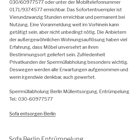
030/60977577 oder unter der Mobiltelefonnummer
0171/9374577 erreichbar. Das Sofortentruempler ist
Vierundzwanzig Stunden erreichbar und permanent bei
Nutzung. Eine Voranmeldung weit im Vorhinein kann
getätigt sein, aber nicht unbedingt nötig. Die Anbietern
der außergewöhnlichen Wohnungsauflösung haben viel
Erfahrung, dass Möbel unversehrt an ihren
Bestimmungsort geliefert sein. Zufriedenheit
Privatkunden der Sperrmüllabholung besonders wichtig.
Deswegen werden alle Erwartungen aufgenommen und
wenn irgendwie denkbar, auch gewertet.
Sperrmüllabholung Berlin Müllentsorgung, Entrümpelung
Tel.: 030-60977577
Sofa entsorgen Berlin
VERÖFFENTLICHT
Sofa Berlin Entrümpelung