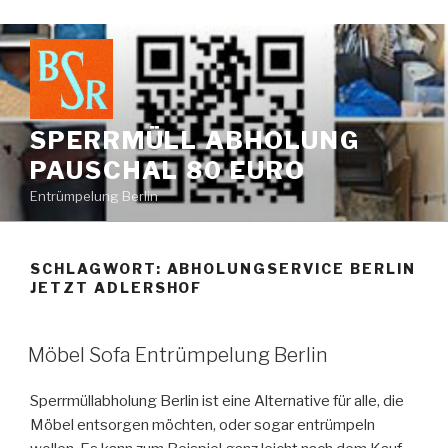
Zum
Inhalt
springen
SPERRMÜLL ABHOLUNG
PAUSCHAL 80 EURO
Entrümpelung Berlin
SCHLAGWORT:
ABHOLUNGSERVICE BERLIN
JETZT ADLERSHOF
VERÖFFENTLICHT
Möbel Sofa Entrümpelung Berlin
AM
Sperrmüllabholung Berlin ist eine Alternative für alle, die
Möbel entsorgen möchten, oder sogar entrümpeln