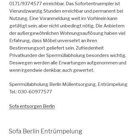
0171/9374577 erreichbar. Das Sofortentruempler ist
Vierundzwanzig Stunden erreichbar und permanent bei
Nutzung. Eine Voranmeldung weit im Vorhinein kann
getätigt sein, aber nicht unbedingt nötig. Die Anbietern
der außergewöhnlichen Wohnungsauflösung haben viel
Erfahrung, dass Möbel unversehrt an ihren
Bestimmungsort geliefert sein. Zufriedenheit
Privatkunden der Sperrmüllabholung besonders wichtig.
Deswegen werden alle Erwartungen aufgenommen und
wenn irgendwie denkbar, auch gewertet.
Sperrmüllabholung Berlin Müllentsorgung, Entrümpelung
Tel.: 030-60977577
Sofa entsorgen Berlin
VERÖFFENTLICHT
Sofa Berlin Entrümpelung
AM