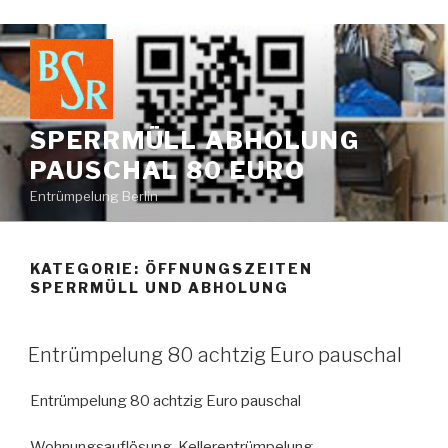
Zum
Inhalt
springen
SPERRMÜLL ABHOLUNG
PAUSCHAL 80 EURO
Entrümpelung Berlin
KATEGORIE:
ÖFFNUNGSZEITEN
SPERRMÜLL UND ABHOLUNG
VERÖFFENTLICHT
Entrümpelung 80 achtzig Euro pauschal
AM
Entrümpelung 80 achtzig Euro pauschal
Wohnungsauflösung, Kellerentrümpelung,