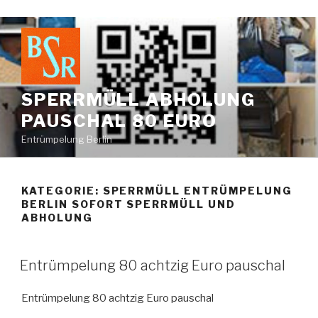
Zum
Inhalt
springen
SPERRMÜLL ABHOLUNG
PAUSCHAL 80 EURO
Entrümpelung Berlin
KATEGORIE:
SPERRMÜLL ENTRÜMPELUNG
BERLIN SOFORT SPERRMÜLL UND
ABHOLUNG
VERÖFFENTLICHT
Entrümpelung 80 achtzig Euro pauschal
AM
Entrümpelung 80 achtzig Euro pauschal