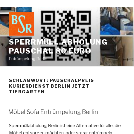
Zum
Inhalt
springen
SPERRMÜLL ABHOLUNG
PAUSCHAL 80 EURO
Entrümpelung Berlin
SCHLAGWORT:
PAUSCHALPREIS
KURIERDIENST BERLIN JETZT
TIERGARTEN
VERÖFFENTLICHT
Möbel Sofa Entrümpelung Berlin
AM
Sperrmüllabholung Berlin ist eine Alternative für alle, die
Möbel entsorgen möchten, oder sogar entrümpeln