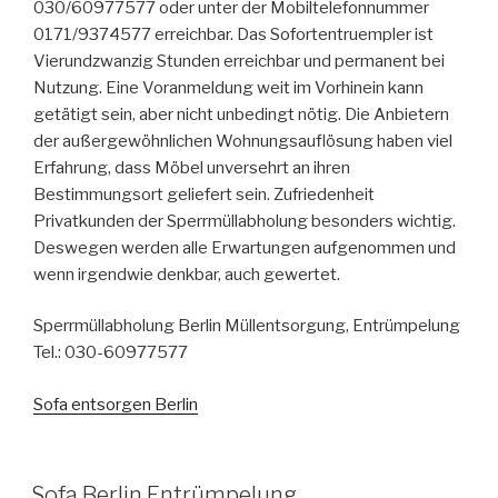
030/60977577 oder unter der Mobiltelefonnummer
0171/9374577 erreichbar. Das Sofortentruempler ist
Vierundzwanzig Stunden erreichbar und permanent bei
Nutzung. Eine Voranmeldung weit im Vorhinein kann
getätigt sein, aber nicht unbedingt nötig. Die Anbietern
der außergewöhnlichen Wohnungsauflösung haben viel
Erfahrung, dass Möbel unversehrt an ihren
Bestimmungsort geliefert sein. Zufriedenheit
Privatkunden der Sperrmüllabholung besonders wichtig.
Deswegen werden alle Erwartungen aufgenommen und
wenn irgendwie denkbar, auch gewertet.
Sperrmüllabholung Berlin Müllentsorgung, Entrümpelung
Tel.: 030-60977577
Sofa entsorgen Berlin
VERÖFFENTLICHT
Sofa Berlin Entrümpelung