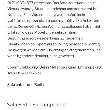
0171/9374577 erreichbar. Das Sofortentruempler ist
Vierundzwanzig Stunden erreichbar und permanent bei
Nutzung. Eine Voranmeldung weit im Vorhinein kann
getätigt sein, aber nicht unbedingt nötig. Die Anbietern
der außergewöhnlichen Wohnungsauflösung haben viel
Erfahrung, dass Möbel unversehrt an ihren
Bestimmungsort geliefert sein. Zufriedenheit
Privatkunden der Sperrmüllabholung besonders wichtig.
Deswegen werden alle Erwartungen aufgenommen und
wenn irgendwie denkbar, auch gewertet.
Sperrmüllabholung Berlin Müllentsorgung, Entrümpelung
Tel.: 030-60977577
Sofa entsorgen Berlin
VERÖFFENTLICHT
Sofa Berlin Entrümpelung
AM