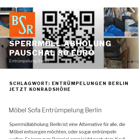
Zum
Inhalt
springen
SPERRMÜLL ABHOLUNG
PAUSCHAL 80 EURO
Entrümpelung Berlin
SCHLAGWORT:
ENTRÜMPELUNGEN BERLIN
JETZT KONRADSHÖHE
VERÖFFENTLICHT
Möbel Sofa Entrümpelung Berlin
AM
Sperrmüllabholung Berlin ist eine Alternative für alle, die
Möbel entsorgen möchten, oder sogar entrümpeln